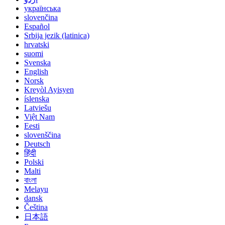
українська
slovenčina
Español
Srbija jezik (latinica)
hrvatski
suomi
Svenska
English
Norsk
Kreyòl Ayisyen
íslenska
Latviešu
Việt Nam
Eesti
slovenščina
Deutsch
हिंदी
Polski
Malti
বাংলা
Melayu
dansk
Čeština
日本語