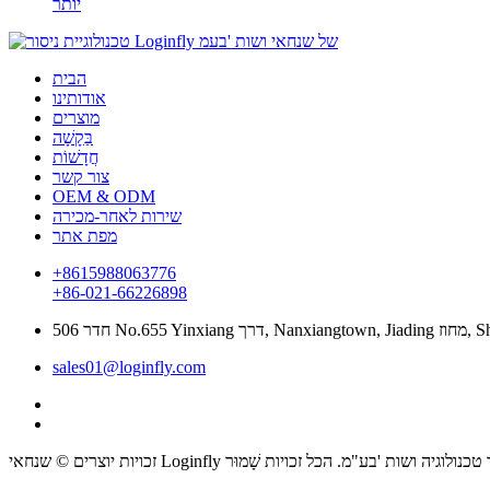
יותר
הבית
אודותינו
מוצרים
בַּקָשָׁה
חֲדָשׁוֹת
צור קשר
OEM & ODM
שירות לאחר-מכירה
מפת אתר
+8615988063776
+86-021-66226898
Shanghai.Chin
sales01@loginfly.com