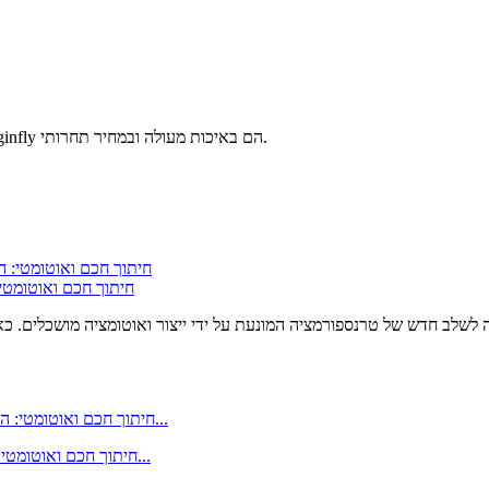
להבי המותג TELEX, MONDRAGON ו-VICUTS המיוצרים על ידי Loginfly הם באיכות מעולה ובמחיר תחרותי.
חיתוך חכם ואוטומטי: הטרנ
לשלב חדש של טרנספורמציה המונעת על ידי ייצור ואוטומציה מושכלים. כא
חיתוך חכם ואוטומטי: הטרנדים והיישומים של מכונות מסור עגול בשנת 2025 בתעשיית ה...