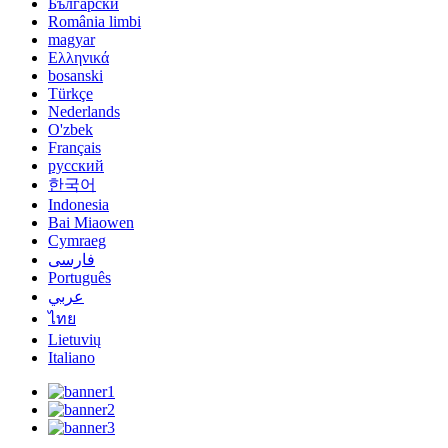
Български
România limbi
magyar
Ελληνικά
bosanski
Türkçe
Nederlands
O'zbek
Français
русский
한국어
Indonesia
Bai Miaowen
Cymraeg
فارسی
Português
عربي
ไทย
Lietuvių
Italiano