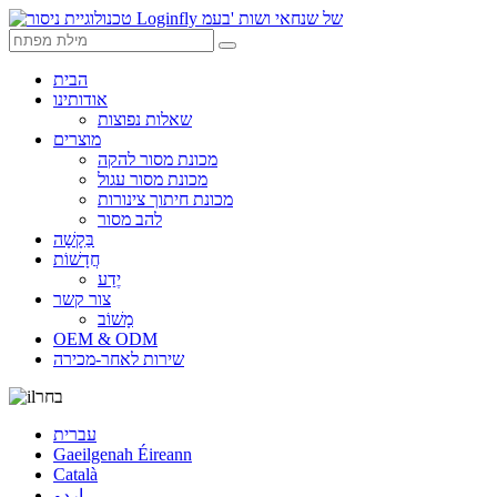
הבית
אודותינו
שאלות נפוצות
מוצרים
מכונת מסור להקה
מכונת מסור עגול
מכונת חיתוך צינורות
להב מסור
בַּקָשָׁה
חֲדָשׁוֹת
יֶדַע
צור קשר
מָשׁוֹב
OEM & ODM
שירות לאחר-מכירה
בחר
עברית
Gaeilgenah Éireann
Català
اردو